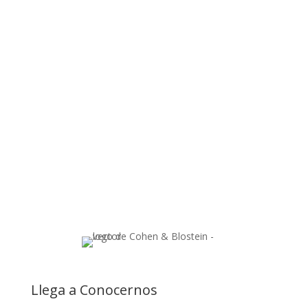
en la Junta Directiva de Urban League del Condado de
Broward
Jay Cohen nombrado miembro de la Junta Directiva de
la Sociedad Histórica de la Corte Suprema de Florida
Jay Cohen nombrado Florida Trend Legal Elite
NOTABLE – Socio Directivo
Llega a Conocernos