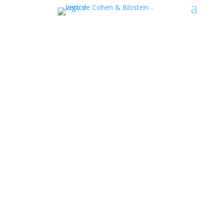
2013 Elite Legal – Jeff
Blostein
Jeff Blostein ha sido seleccionado por sus colegas
como uno de los “Elite Legal de Florida” para 2013.